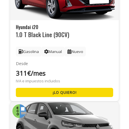
Hyundai i20
1.0 T Black Line (90CV)
Gasolina
Manual
Nuevo
Desde
311€/mes
IVA e impuestos incluidos
¡LO QUIERO!