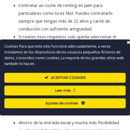
Contratar un coche de renting en Jaén para
particulares como tú es fácil. Puedes contratarlo
siempre que tengas más de 22 años y carné de
conducción con suficiente antigüedad.
Si reúnes esos requisitos solo queda seleccionar el
vehículo que te interese, rellenar la solicitud, acordar
Cookies Para que este sitio funcione adecuadamente, a veces
instalamos en los dispositivos de los usuarios pequeños ficheros de
tu cuota mensual y el la cantidad de kilómetros a
datos, conocidos como cookies. La mayoría de los grandes sitios web
realizar.
también lo hacen.
ACEPTAR COOKIES
Renting Jaén para empresas y autónomos
Leer más
Si necesitas una algunos vehículos para tu empresa, en
Ajustes de cookies
PuroRenting te ofrecemos las siguientes ventajas:
Ahorro de la entrada inicial y mucha más flexibilidad