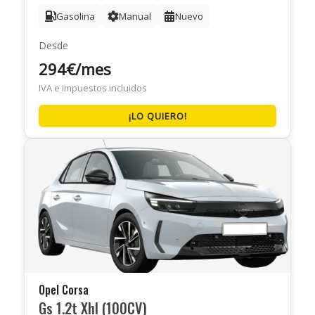
Gasolina
Manual
Nuevo
Desde
294€/mes
IVA e impuestos incluidos
¡LO QUIERO!
Opel Corsa
Gs 1.2t Xhl (100CV)