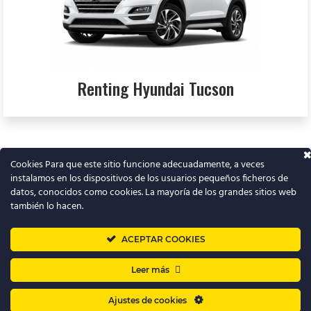
Renting Hyundai Tucson
Cookies Para que este sitio funcione adecuadamente, a veces
instalamos en los dispositivos de los usuarios pequeños ficheros de
T
datos, conocidos como cookies. La mayoría de los grandes sitios web
w
también lo hacen.
i
t
➜
Renting barato
ACEPTAR COOKIES
t
Leer más
e
Quiénes somos y contacto
|
Blog
r
Ajustes de cookies
Política de Cookies
–
Política de Privacidad