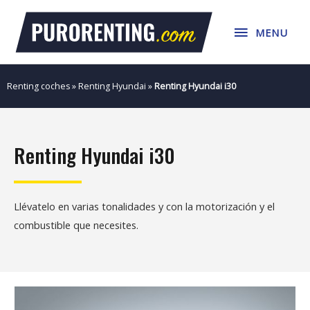
Ir
MENU
al
MENU
contenido
Renting coches
»
Renting Hyundai
»
Renting Hyundai i30
Renting Hyundai i30
Llévatelo en varias tonalidades y con la motorización y el
combustible que necesites.