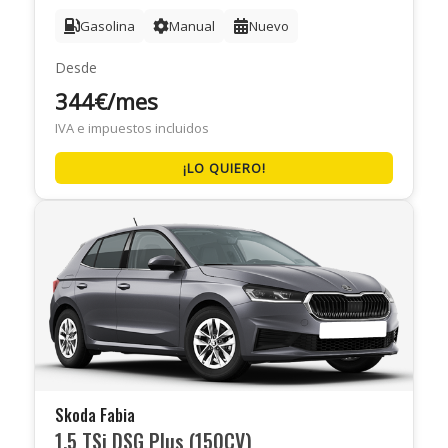
Gasolina
Manual
Nuevo
Desde
344€/mes
IVA e impuestos incluidos
¡LO QUIERO!
Skoda Fabia
1.5 TSi DSG Plus (150CV)