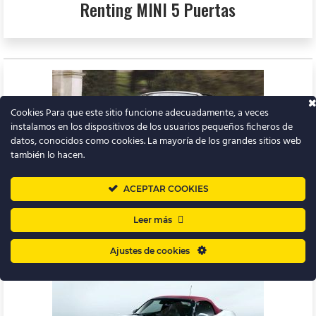
Renting MINI 5 Puertas
Cookies Para que este sitio funcione adecuadamente, a veces
instalamos en los dispositivos de los usuarios pequeños ficheros de
datos, conocidos como cookies. La mayoría de los grandes sitios web
también lo hacen.
ACEPTAR COOKIES
Renting Mazda MX-5 RF
Leer más
Ajustes de cookies