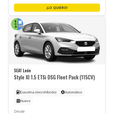
¡LO QUIERO!
SEAT León
Style Xl 1.5 ETSi DSG Fleet Pack (115CV)
Gasolina (microhíbrido)
Automático
Nuevo
Desde