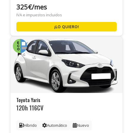
325€/mes
IVA e impuestos incluidos
¡LO QUIERO!
Toyota Yaris
120h 116CV
Híbrido
Automático
Nuevo