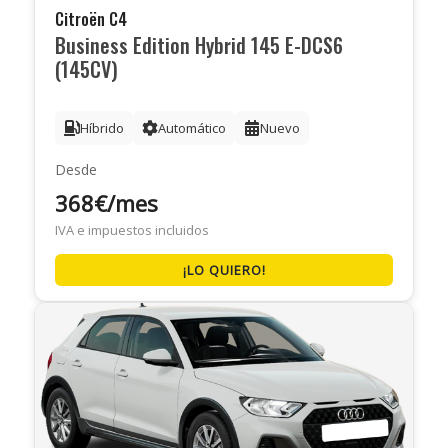
Citroën C4
Business Edition Hybrid 145 E-DCS6
(145CV)
Híbrido
Automático
Nuevo
Desde
368€/mes
IVA e impuestos incluidos
¡LO QUIERO!