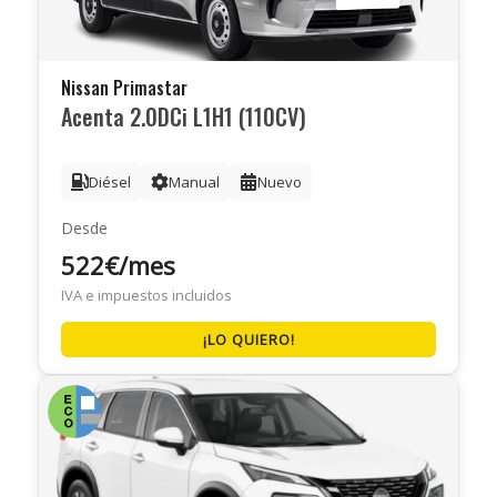
Nissan Primastar
Acenta 2.0DCi L1H1 (110CV)
Diésel
Manual
Nuevo
Desde
522€/mes
IVA e impuestos incluidos
¡LO QUIERO!