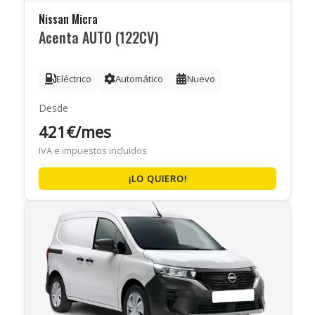
Nissan Micra
Acenta AUTO (122CV)
Eléctrico
Automático
Nuevo
Desde
421€/mes
IVA e impuestos incluidos
¡LO QUIERO!