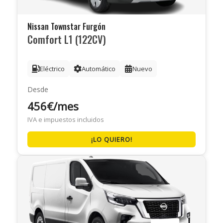
Nissan Townstar Furgón
Comfort L1 (122CV)
Eléctrico
Automático
Nuevo
Desde
456€/mes
IVA e impuestos incluidos
¡LO QUIERO!