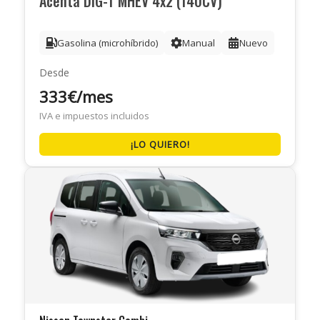
Acenta DIG-T MHEV 4x2 (140CV)
Gasolina (microhíbrido)
Manual
Nuevo
Desde
333€/mes
IVA e impuestos incluidos
¡LO QUIERO!