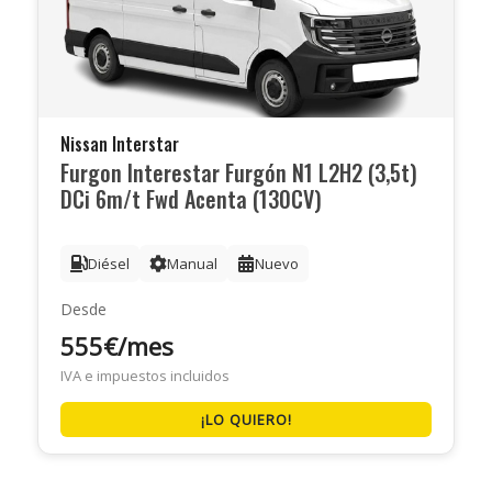
Nissan Interstar
Furgon Interestar Furgón N1 L2H2 (3,5t)
DCi 6m/t Fwd Acenta (130CV)
Diésel
Manual
Nuevo
Desde
555€/mes
IVA e impuestos incluidos
¡LO QUIERO!