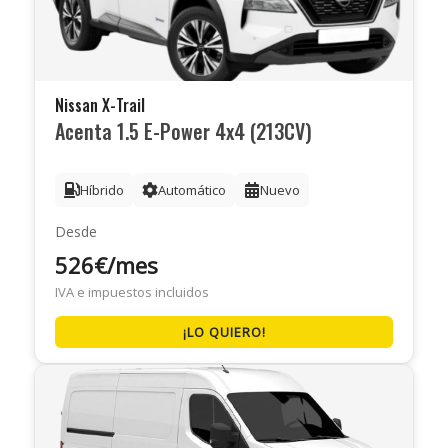
Nissan X-Trail
Acenta 1.5 E-Power 4x4 (213CV)
Híbrido
Automático
Nuevo
Desde
526€/mes
IVA e impuestos incluidos
¡LO QUIERO!