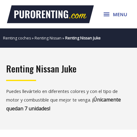
Ir
MENU
al
MENU
contenido
Renting coches
»
Renting Nissan
»
Renting Nissan Juke
Renting Nissan Juke
Puedes llevártelo en diferentes colores y con el tipo de
¡Únicamente
motor y combustible que mejor te venga.
quedan 7 unidades!