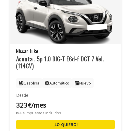
Nissan Juke
Acenta . 5p 1.0 DIG-T E6d-f DCT 7 Vel.
(114CV)
Gasolina
Automático
Nuevo
Desde
323€/mes
IVA e impuestos incluidos
¡LO QUIERO!