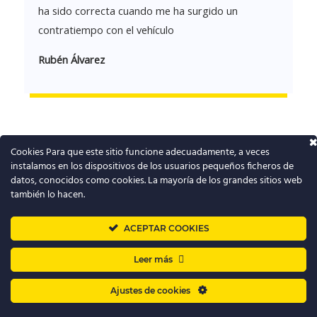
ha sido correcta cuando me ha surgido un
contratiempo con el vehículo
Rubén Álvarez
Cookies Para que este sitio funcione adecuadamente, a veces
instalamos en los dispositivos de los usuarios pequeños ficheros de
T
datos, conocidos como cookies. La mayoría de los grandes sitios web
w
también lo hacen.
i
t
➜
Renting barato
ACEPTAR COOKIES
t
Leer más
e
Quiénes somos y contacto
|
Blog
r
Ajustes de cookies
Política de Cookies
–
Política de Privacidad