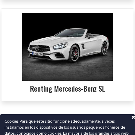
Renting Mercedes-Benz SL
Cookies Para que este sitio funcione adecuadamente, a veces
instalamos en los dispositivos de los usuarios pequeños ficheros de
T
datos, conocidos como cookies. La mayoría de los grandes sitios web