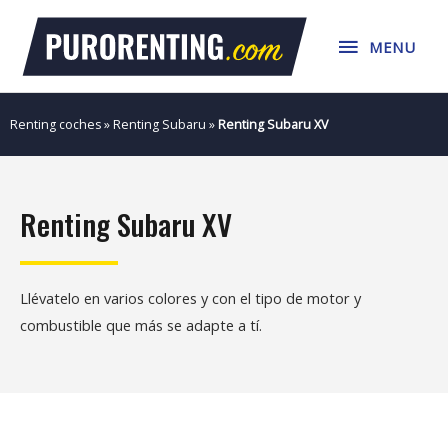
Ir
MENU
al
MENU
contenido
Renting coches
»
Renting Subaru
»
Renting Subaru XV
Renting Subaru XV
Llévatelo en varios colores y con el tipo de motor y
combustible que más se adapte a tí.