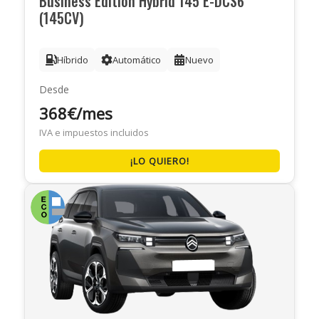
Business Edition Hybrid 145 E-DCS6
(145CV)
Híbrido
Automático
Nuevo
Desde
368€/mes
IVA e impuestos incluidos
¡LO QUIERO!