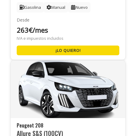
Gasolina
Manual
Nuevo
Desde
263€/mes
IVA e impuestos incluidos
¡LO QUIERO!
Peugeot 208
Allure S&S (100CV)