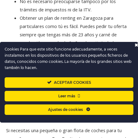
No es necesario preocuparse tampoco por los
trámites de impuestos ni de la ITV.
Obtener un plan de renting en Zaragoza para
particulares como tú es fácil. Puedes pedir tu oferta
siempre que tengas más de 23 años y carné de
conducción con más de 2 años de antigüedad.
Cookies Para que este sitio funcione adecuadamente, a veces
Si cumples esos requisitos únicamente queda escoger
instalamos en los dispositivos de los usuarios pequeños ficheros de
el vehículo que te interese, rellenar la solicitud,
datos, conocidos como cookies. La mayoría de los grandes sitios web
también lo hacen.
acordar tu precio mensual y el la cantidad de
kilómetros a realizar.
ACEPTAR COOKIES
Leer más
Renting Zaragoza para empresas y
Ajustes de cookies
autónomos
Si necesitas una pequeña o gran flota de coches para tu