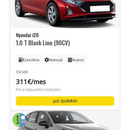
Hyundai i20
1.0 T Black Line (90CV)
Gasolina
Manual
Nuevo
Desde
311€/mes
IVA e impuestos incluidos
¡LO QUIERO!