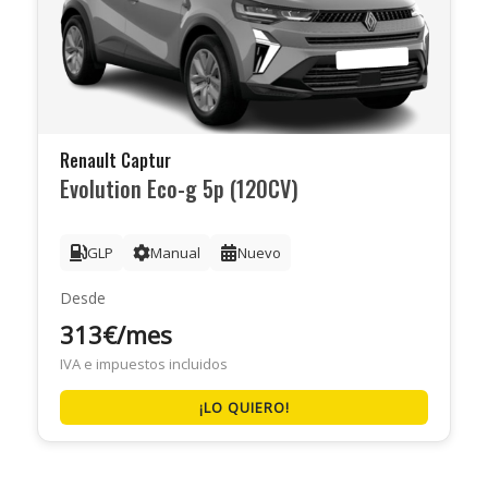
Renault Captur
Evolution Eco-g 5p (120CV)
GLP
Manual
Nuevo
Desde
313€/mes
IVA e impuestos incluidos
¡LO QUIERO!