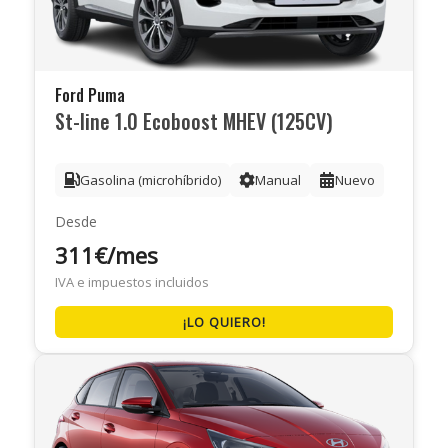
Ford Puma
St-line 1.0 Ecoboost MHEV (125CV)
Gasolina (microhíbrido)
Manual
Nuevo
Desde
311€/mes
IVA e impuestos incluidos
¡LO QUIERO!