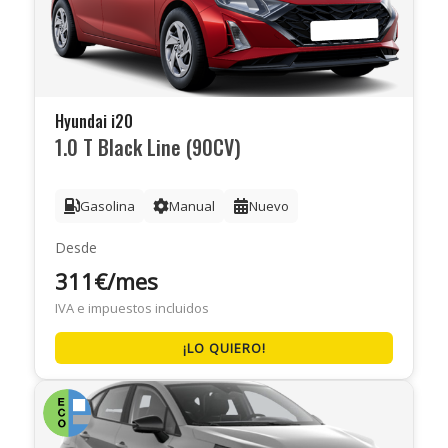
Hyundai i20
1.0 T Black Line (90CV)
Gasolina
Manual
Nuevo
Desde
311€/mes
IVA e impuestos incluidos
¡LO QUIERO!