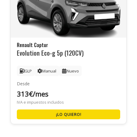
Renault Captur
Evolution Eco-g 5p (120CV)
GLP
Manual
Nuevo
Desde
313€/mes
IVA e impuestos incluidos
¡LO QUIERO!