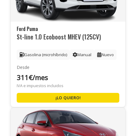
Ford Puma
St-line 1.0 Ecoboost MHEV (125CV)
Gasolina (microhíbrido)
Manual
Nuevo
Desde
311€/mes
IVA e impuestos incluidos
¡LO QUIERO!