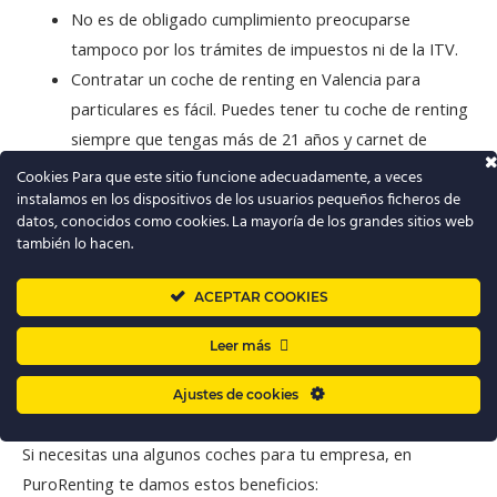
No es de obligado cumplimiento preocuparse
tampoco por los trámites de impuestos ni de la ITV.
Contratar un coche de renting en Valencia para
particulares es fácil. Puedes tener tu coche de renting
siempre que tengas más de 21 años y carnet de
conducir con más de 2 años de antigüedad.
Cookies Para que este sitio funcione adecuadamente, a veces
instalamos en los dispositivos de los usuarios pequeños ficheros de
Si reúnes esos requisitos únicamente queda escoger
datos, conocidos como cookies. La mayoría de los grandes sitios web
el vehículo que quieras, rellenar la solicitud, calcular tu
también lo hacen.
tarifa mensual y el kilometraje máximo.
ACEPTAR COOKIES
Leer más
Renting Valencia para empresas y
autónomos
Ajustes de cookies
Si necesitas una algunos coches para tu empresa, en
PuroRenting te damos estos beneficios: