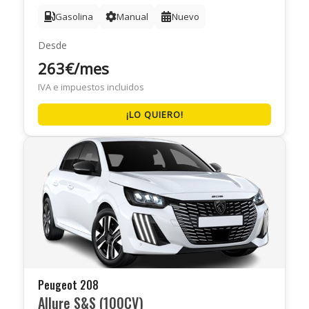
Gasolina
Manual
Nuevo
Desde
263€/mes
IVA e impuestos incluidos
¡LO QUIERO!
Peugeot 208
Allure S&S (100CV)