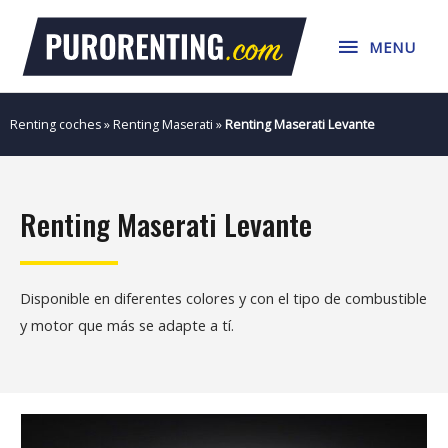
Ir
MENU
al
MENU
contenido
Renting coches
»
Renting Maserati
»
Renting Maserati Levante
Renting Maserati Levante
Disponible en diferentes colores y con el tipo de combustible
y motor que más se adapte a tí.