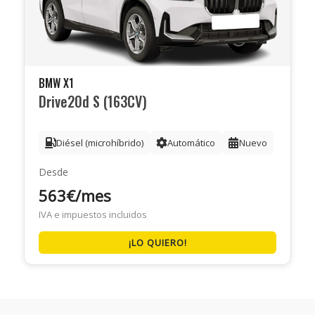
BMW X1
Drive20d S (163CV)
Diésel (microhíbrido)
Automático
Nuevo
Desde
563€/mes
IVA e impuestos incluidos
¡LO QUIERO!