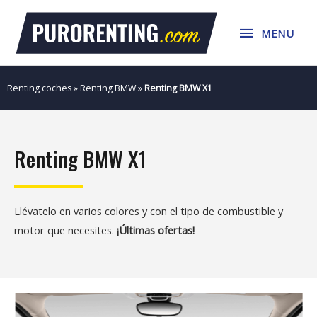
Ir
MENU
al
MENU
contenido
Renting coches
»
Renting BMW
»
Renting BMW X1
Renting BMW X1
Llévatelo en varios colores y con el tipo de combustible y
motor que necesites.
¡Últimas ofertas!