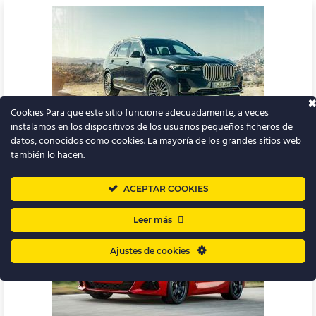
Cookies Para que este sitio funcione adecuadamente, a veces
instalamos en los dispositivos de los usuarios pequeños ficheros de
Renting BMW X7
datos, conocidos como cookies. La mayoría de los grandes sitios web
también lo hacen.
ACEPTAR COOKIES
Leer más
Ajustes de cookies