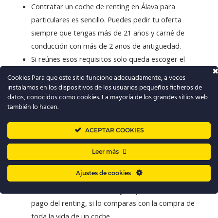
Contratar un coche de renting en Álava para
particulares es sencillo. Puedes pedir tu oferta
siempre que tengas más de 21 años y carné de
conducción con más de 2 años de antigüedad.
Si reúnes esos requisitos solo queda escoger el
vehículo que quieras, rellenar la solicitud, acordar tu
Cookies Para que este sitio funcione adecuadamente, a veces
tarifa mensual y el la cantidad de kilómetros a realizar.
instalamos en los dispositivos de los usuarios pequeños ficheros de
datos, conocidos como cookies. La mayoría de los grandes sitios web
también lo hacen.
Renting Álava para empresas y autónomos
ACEPTAR COOKIES
Leer más
Si necesitas una algunos coches para tu PYME, en
PuroRenting te ofrecemos las siguientes ventajas:
Ajustes de cookies
Ahorro de la entrada inicial y mayor flexibilidad en el
pago del renting, si lo comparas con la compra de
toda la vida de un coche