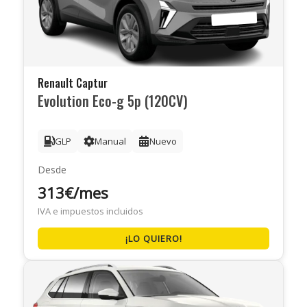
Renault Captur
Evolution Eco-g 5p (120CV)
GLP
Manual
Nuevo
Desde
313€/mes
IVA e impuestos incluidos
¡LO QUIERO!