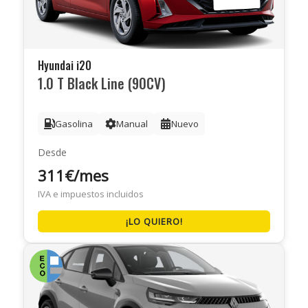
Hyundai i20
1.0 T Black Line (90CV)
Gasolina
Manual
Nuevo
Desde
311€/mes
IVA e impuestos incluidos
¡LO QUIERO!