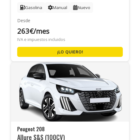
Gasolina
Manual
Nuevo
Desde
263€/mes
IVA e impuestos incluidos
¡LO QUIERO!
Peugeot 208
Allure S&S (100CV)