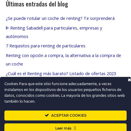
Últimas entradas del blog
¿Se puede rotular un coche de renting? Te sorprenderá
ᐈ Renting Sabadell para particulares, empresas y
autónomos
7 Requisitos para renting de particulares
Renting con opción a compra, la alternativa a la compra de
un coche
¿Cuál es el Renting más barato? Listado de ofertas 2023
Cookies Para que este sitio funcione adecuadamente, a veces
instalamos en los dispositivos de los usuarios pequeños ficheros de
T
datos, conocidos como cookies. La mayoría de los grandes sitios web
w
también lo hacen.
i
t
➜
Renting barato
ACEPTAR COOKIES
t
Leer más
Quiénes somos y contacto
|
Blog