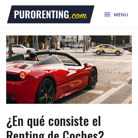
Ir
MENU
al
MENU
contenido
¿En qué consiste el
Renting de Coches?