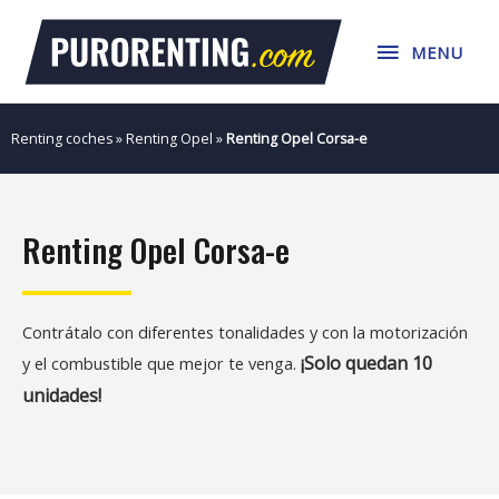
Ir
MENU
al
MENU
contenido
Renting coches
»
Renting Opel
»
Renting Opel Corsa-e
Renting Opel Corsa-e
Contrátalo con diferentes tonalidades y con la motorización
¡Solo quedan 10
y el combustible que mejor te venga.
unidades!