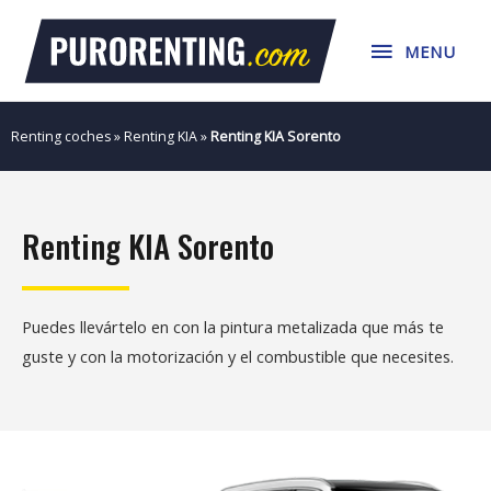
Ir
MENU
al
MENU
contenido
Renting coches
»
Renting KIA
»
Renting KIA Sorento
Renting KIA Sorento
Puedes llevártelo en con la pintura metalizada que más te
guste y con la motorización y el combustible que necesites.