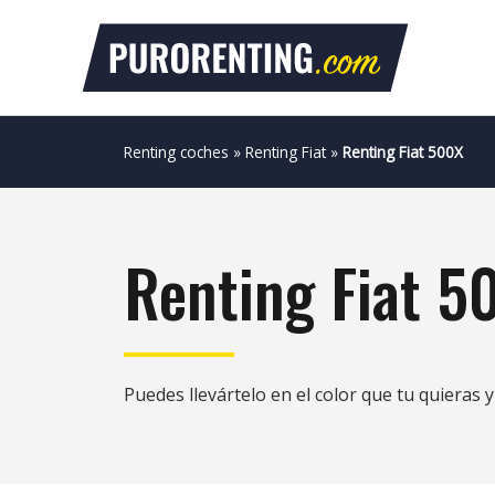
Ir
al
contenido
Renting coches
»
Renting Fiat
»
Renting Fiat 500X
Renting Fiat 5
Puedes llevártelo en el color que tu quieras 