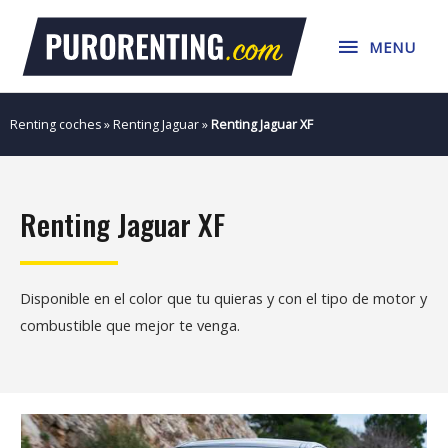
Ir
MENU
al
MENU
contenido
Renting coches
»
Renting Jaguar
»
Renting Jaguar XF
Renting Jaguar XF
Disponible en el color que tu quieras y con el tipo de motor y
combustible que mejor te venga.