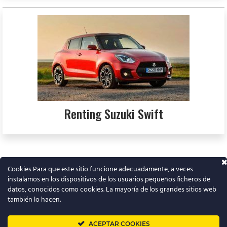
Renting Suzuki Swift
Cookies Para que este sitio funcione adecuadamente, a veces
instalamos en los dispositivos de los usuarios pequeños ficheros de
T
datos, conocidos como cookies. La mayoría de los grandes sitios web
w
también lo hacen.
i
t
➜
Renting barato
ACEPTAR COOKIES