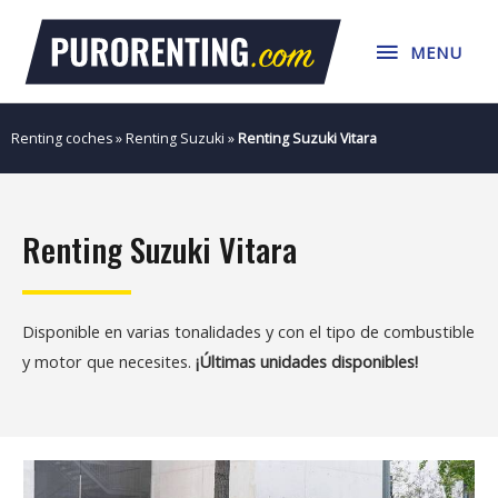
Ir
MENU
al
MENU
contenido
Renting coches
»
Renting Suzuki
»
Renting Suzuki Vitara
Renting Suzuki Vitara
Disponible en varias tonalidades y con el tipo de combustible
y motor que necesites.
¡Últimas unidades disponibles!