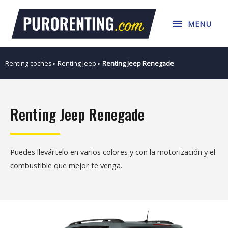
Ir
MENU
al
MENU
contenido
Renting coches
»
Renting Jeep
»
Renting Jeep Renegade
Renting Jeep Renegade
Puedes llevártelo en varios colores y con la motorización y el
combustible que mejor te venga.