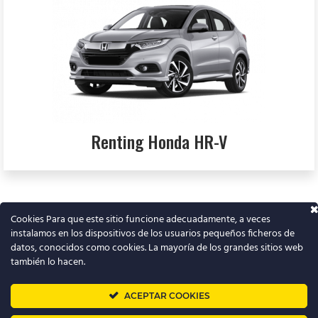
Renting Honda HR-V
Cookies Para que este sitio funcione adecuadamente, a veces
instalamos en los dispositivos de los usuarios pequeños ficheros de
T
datos, conocidos como cookies. La mayoría de los grandes sitios web
w
también lo hacen.
i
t
➜
Renting barato
ACEPTAR COOKIES
t