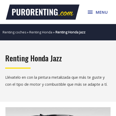
Ir
MENU
al
MENU
contenido
Renting coches
»
Renting Honda
»
Renting Honda Jazz
Renting Honda Jazz
Llévatelo en con la pintura metalizada que más te guste y
con el tipo de motor y combustible que más se adapte a tí.